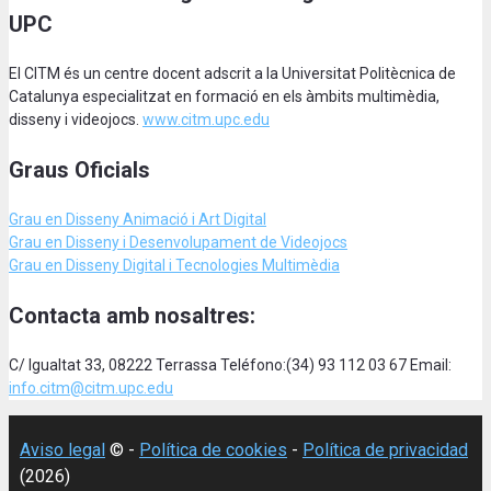
UPC
El CITM és un centre docent adscrit a la Universitat Politècnica de
Catalunya especialitzat en formació en els àmbits multimèdia,
disseny i videojocs.
www.citm.upc.edu
Graus Oficials
Grau en Disseny Animació
i Art Digital
Grau en Disseny i Desenvolupament de Videojocs
Grau en Disseny Digital i Tecnologies Multimèdia
Contacta amb nosaltres:
C/ Igualtat 33, 08222 Terrassa Teléfono:(34) 93 112 03 67 Email:
info.citm@citm.upc.edu
Aviso legal
© -
Política de cookies
-
Política de privacidad
(2026)