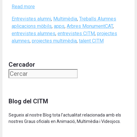
Read more
Categories
Tags
Entrevistes alumni
,
Multimèdia
,
Treballs Alumnes
aplicacions mòbils
,
apps
,
Arbres MonumentCAT
,
entrevistes alumnes
,
entrevistes CITM
,
projectes
alumnes
,
projectes multimèdia
,
talent CITM
Cercador
Blog del CITM
Segueix al nostre Blog tota l’actualitat relacionada amb els
nostres Graus oficials en Animació, Multimèdia i Videojocs.