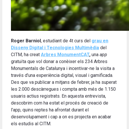
Roger Barniol
, estudiant de 4t curs del
grau en
Disseny Digital i Tecnologies Multimèdia
del
CITM, ha creat
Arbres MonumentCAT
,
una
app
gratuïta que vol donar a conèixer els 234 Arbres
Monumentals de Catalunya i incentivar-ne la visita a
través d’una experiència digital, visual i gamificada.
Des que va publicar a mitjans de febrer, ja ha superat
les 2.000 descàrregues i compta amb més de 1.150
usuaris actius registrats. En aquesta entrevista,
descobrim com ha estat el procés de creació de
l’app, quins reptes ha afrontat durant el
desenvolupament i cap a on es projecta en acabar
els estudis al CITM.