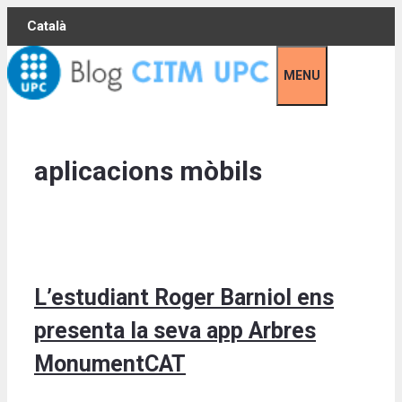
Skip
Català
to
content
MENU
aplicacions mòbils
L’estudiant Roger Barniol ens
presenta la seva app Arbres
MonumentCAT