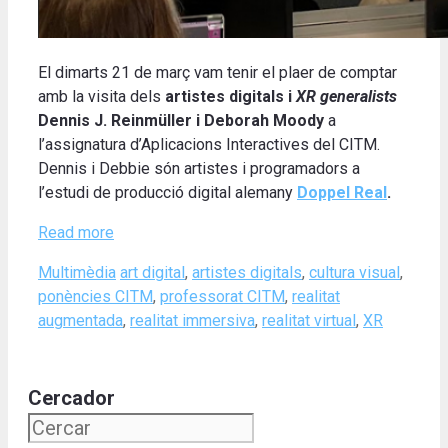
El dimarts 21 de març vam tenir el plaer de comptar
amb la visita dels
artistes digitals i
XR generalists
Dennis J. Reinmüller i Deborah Moody
a
l’assignatura d’Aplicacions Interactives del CITM.
Dennis i Debbie són artistes i programadors a
l’estudi de producció digital alemany
Doppel Real
.
Read more
Categories
Tags
Multimèdia
art digital
,
artistes digitals
,
cultura visual
,
ponències CITM
,
professorat CITM
,
realitat
augmentada
,
realitat immersiva
,
realitat virtual
,
XR
Cercador