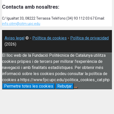
Contacta amb nosaltres:
C/ Igualtat 33, 08222 Terrassa Teléfono:(34) 93 112 03 67 Email:
info.citm@citm.upc.edu
Aviso legal
© -
Política de cookies
-
Política de privacidad
(2026)
El lloc web de la Fundació Politècnica de Catalunya utilitza
cookies pròpies i de tercers per millorar l'experiència de
navegació i amb finalitats estadístiques. Per obtenir més
informació sobre les cookies podeu consultar la política de
cookies a https://www.fpc.upc.edu/politica_cookies_cat.php
Permetre totes les cookies
Rebutjar