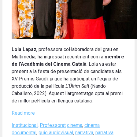
Lola Lapaz
, professora col·laboradora del grau en
Multimèdia, ha ingressat recentment com a
membre
de l’Acadèmia del Cinema Català
. Lola va estar
present a la festa de presentació de candidates als
XV Premis Gaudí, ja que ha participat en l’equip de
producció de la pel·lícula
L’Últim Salt
(Nando
Caballero, 2022). Aquest llargmetratge opta al premi
de millor pel·lícula en llengua catalana.
Read more
Categories
Tags
Institucional
,
Professorat
cinema
,
cinema
documental
,
guio audiovisual
,
narrativa
,
narrativa