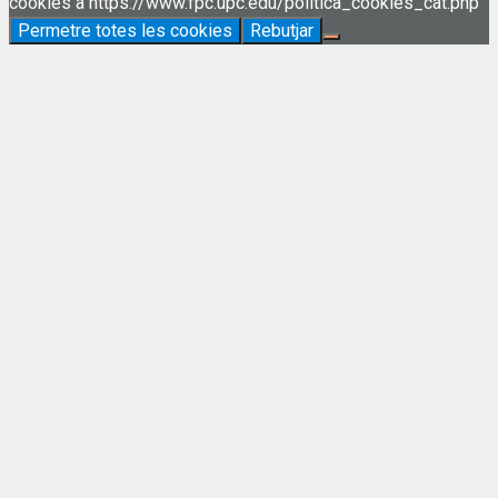
cookies a https://www.fpc.upc.edu/politica_cookies_cat.php
Permetre totes les cookies
Rebutjar