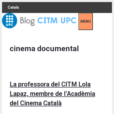
Skip
Català
to
content
MENU
cinema documental
La professora del CITM Lola
Lapaz, membre de l’Acadèmia
del Cinema Català