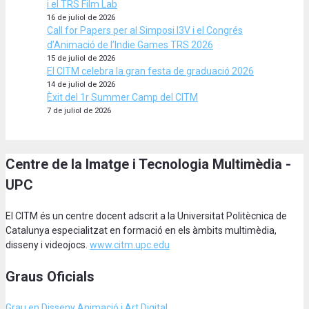
i el TRS Film Lab
16 de juliol de 2026
Call for Papers per al Simposi I3V i el Congrés
d’Animació de l’Indie Games TRS 2026
15 de juliol de 2026
El CITM celebra la gran festa de graduació 2026
14 de juliol de 2026
Èxit del 1r Summer Camp del CITM
7 de juliol de 2026
Centre de la Imatge i Tecnologia Multimèdia -
UPC
El CITM és un centre docent adscrit a la Universitat Politècnica de
Catalunya especialitzat en formació en els àmbits multimèdia,
disseny i videojocs.
www.citm.upc.edu
Graus Oficials
Grau en Disseny Animació
i Art Digital