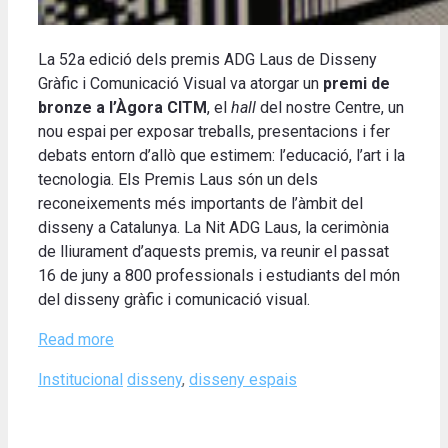
La 52a edició dels premis ADG Laus de Disseny
Gràfic i Comunicació Visual va atorgar un
premi de
bronze a l’Àgora CITM
, el
hall
del nostre Centre, un
nou espai per exposar treballs, presentacions i fer
debats entorn d’allò que estimem: l’educació, l’art i la
tecnologia. Els Premis Laus són un dels
reconeixements més importants de l’àmbit del
disseny a Catalunya. La Nit ADG Laus, la cerimònia
de lliurament d’aquests premis, va reunir el passat
16 de juny a 800 professionals i estudiants del món
del disseny gràfic i comunicació visual.
Read more
Categories
Tags
Institucional
disseny
,
disseny espais