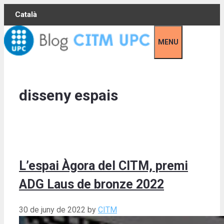
Skip
Català
to
content
MENU
disseny espais
L’espai Àgora del CITM, premi
ADG Laus de bronze 2022
30 de juny de 2022
by
CITM