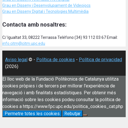
Grau en Disseny i Desenvolupament de Videojocs
Grau en Disseny Digital i Tecnologies Multimèdia
Contacta amb nosaltres:
C/ Igualtat 33, 08222 Terrassa Teléfono:(34) 93 112 03 67 Email:
info.citm@citm.upc.edu
Aviso legal
© -
Política de cookies
-
Política de privacidad
(2026)
El lloc web de la Fundació Politècnica de Catalunya utilitza
cookies pròpies i de tercers per millorar l'experiència de
navegació i amb finalitats estadístiques. Per obtenir més
informació sobre les cookies podeu consultar la política de
cookies a https://www.fpc.upc.edu/politica_cookies_cat.php
Permetre totes les cookies
Rebutjar