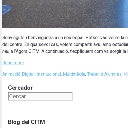
Benvinguts i benvingudes
a un nou
espai.
Potser
vas veure
la 
del
centre
.
En qualsevol
cas
,
volem
compartir avui
amb
estudia
hall
a l’Àgora
CITM
.
A continuació
, t’expliquem
com va sorgir
la
Read more
Categories
Animació Digital
,
Institucional
,
Multimèdia
,
Treballs Alumnes
,
V
Cercador
Blog del CITM