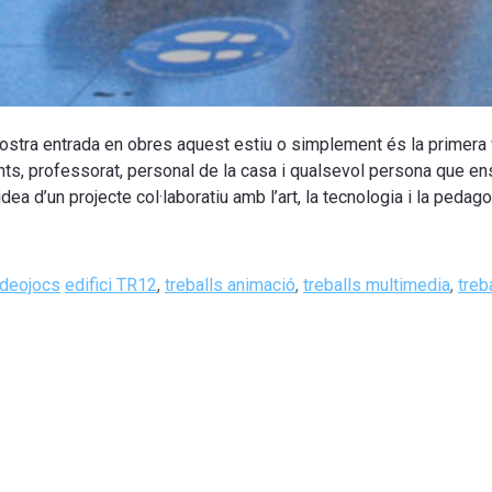
nostra entrada
en obres
aquest
estiu
o
simplement
és la primera
nts
, professorat
, personal
de la casa i
qualsevol persona que en
 idea d’un
projecte
col·laboratiu
amb
l’art, la
tecnologia
i
la pedago
Tags
ideojocs
edifici TR12
,
treballs animació
,
treballs multimedia
,
treb