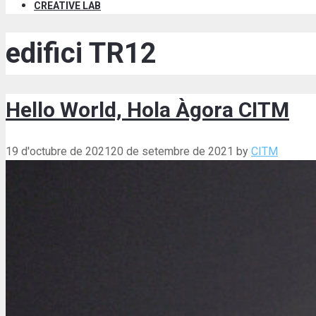
CREATIVE LAB
edifici TR12
Hello World, Hola Àgora CITM
19 d'octubre de 2021
20 de setembre de 2021
by
CITM