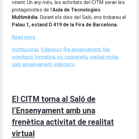
vinent. Un any més, les activitats del CITM seran les
protagonistes de l’
Aula de Tecnologies
Multimèdia
. Durant els dies del Saló, ens trobareu al
Palau 1, estand D 419 de la Fira de Barcelona.
Read more
Categories
Tags
Institucional
,
Videojocs
fira ensenyament
,
fira
orientació formativa
,
joc cooperatiu
,
realitat mixta
,
salo ensenyament
,
videojocs
El CITM torna al Saló de
l’Ensenyament amb una
frenètica activitat de realitat
virtual