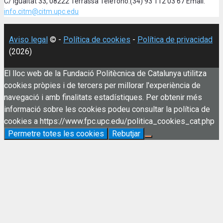
C/ Igualtat 33, 08222 Terrassa Teléfono:(34) 93 112 03 67 Email:
info.citm@citm.upc.edu
Aviso legal
© -
Política de cookies
-
Política de privacidad
(2026)
El lloc web de la Fundació Politècnica de Catalunya utilitza
cookies pròpies i de tercers per millorar l'experiència de
navegació i amb finalitats estadístiques. Per obtenir més
informació sobre les cookies podeu consultar la política de
cookies a https://www.fpc.upc.edu/politica_cookies_cat.php
Permetre totes les cookies
Rebutjar