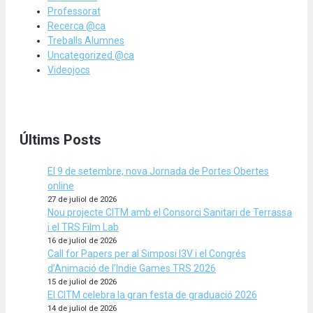
Professorat
Recerca @ca
Treballs Alumnes
Uncategorized @ca
Videojocs
Últims Posts
El 9 de setembre, nova Jornada de Portes Obertes
online
27 de juliol de 2026
Nou projecte CITM amb el Consorci Sanitari de Terrassa
i el TRS Film Lab
16 de juliol de 2026
Call for Papers per al Simposi I3V i el Congrés
d’Animació de l’Indie Games TRS 2026
15 de juliol de 2026
El CITM celebra la gran festa de graduació 2026
14 de juliol de 2026