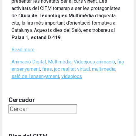
presentar les novetats per al curs vinent. Les
activitats del CITM tornaran a ser les protagonistes
de l’
Aula de Tecnologies Multimèdia
d’aquesta
cita
,
la fira més important d’orientació formativa a
Catalunya. Aquests dies del Saló, ens trobareu al
Palau 1, estand D 419.
Read more
Categories
Tags
Animació Digital
,
Multimèdia
,
Videojocs
animació
,
fira
ensenyament
,
fires
,
joc realitat virtual
,
multimedia
,
saló de l'ensenyament
,
videojocs
Cercador