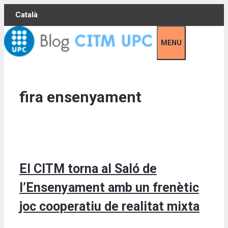
Skip
Català
to
content
MENU
fira ensenyament
El CITM torna al Saló de
l’Ensenyament amb un frenètic
joc cooperatiu de realitat mixta