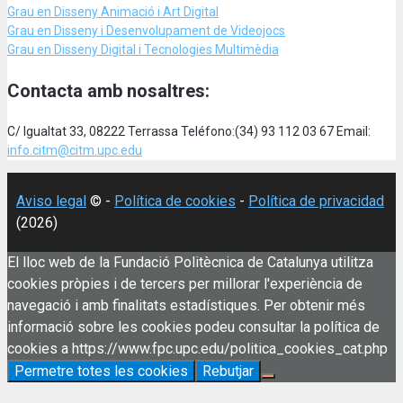
Grau en Disseny Animació
i Art Digital
Grau en Disseny i Desenvolupament de Videojocs
Grau en Disseny Digital i Tecnologies Multimèdia
Contacta amb nosaltres:
C/ Igualtat 33, 08222 Terrassa Teléfono:(34) 93 112 03 67 Email:
info.citm@citm.upc.edu
Aviso legal
© -
Política de cookies
-
Política de privacidad
(2026)
El lloc web de la Fundació Politècnica de Catalunya utilitza
cookies pròpies i de tercers per millorar l'experiència de
navegació i amb finalitats estadístiques. Per obtenir més
informació sobre les cookies podeu consultar la política de
cookies a https://www.fpc.upc.edu/politica_cookies_cat.php
Permetre totes les cookies
Rebutjar