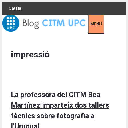
Skip
Català
to
content
MENU
impressió
La professora del CITM Bea
Martínez imparteix dos tallers
tècnics sobre fotografia a
l’Uruguai