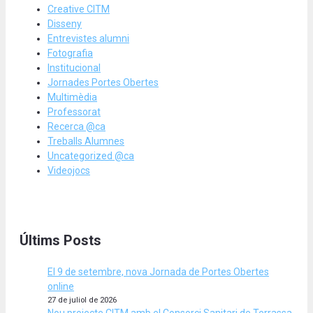
Creative CITM
Disseny
Entrevistes alumni
Fotografia
Institucional
Jornades Portes Obertes
Multimèdia
Professorat
Recerca @ca
Treballs Alumnes
Uncategorized @ca
Videojocs
Últims Posts
El 9 de setembre, nova Jornada de Portes Obertes
online
27 de juliol de 2026
Nou projecte CITM amb el Consorci Sanitari de Terrassa