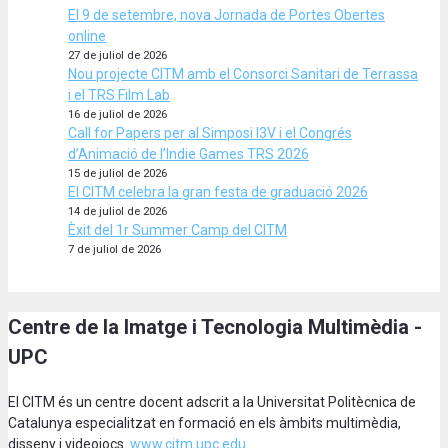
El 9 de setembre, nova Jornada de Portes Obertes
online
27 de juliol de 2026
Nou projecte CITM amb el Consorci Sanitari de Terrassa
i el TRS Film Lab
16 de juliol de 2026
Call for Papers per al Simposi I3V i el Congrés
d’Animació de l’Indie Games TRS 2026
15 de juliol de 2026
El CITM celebra la gran festa de graduació 2026
14 de juliol de 2026
Èxit del 1r Summer Camp del CITM
7 de juliol de 2026
Centre de la Imatge i Tecnologia Multimèdia -
UPC
El CITM és un centre docent adscrit a la Universitat Politècnica de
Catalunya especialitzat en formació en els àmbits multimèdia,
disseny i videojocs.
www.citm.upc.edu