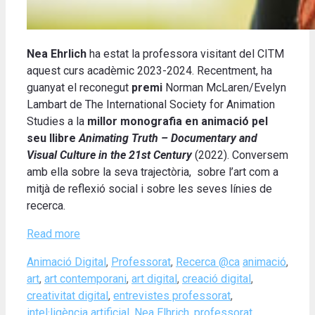
Nea Ehrlich
ha estat la professora visitant del CITM
aquest curs acadèmic 2023-2024. Recentment, ha
guanyat el reconegut
premi
Norman McLaren/Evelyn
Lambart de The International Society for Animation
Studies a la
millor monografia en animació pel
seu llibre
Animating Truth – Documentary and
Visual Culture in the 21st Century
(2022). Conversem
amb ella sobre la seva trajectòria, sobre l’art com a
mitjà de reflexió social i sobre les seves línies de
recerca.
Read more
Categories
Tags
Animació Digital
,
Professorat
,
Recerca @ca
animació
,
art
,
art contemporani
,
art digital
,
creació digital
,
creativitat digital
,
entrevistes professorat
,
intel·ligència artificial
,
Nea Elhrich
,
professorat