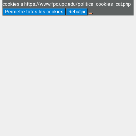
cookies a https://www.fpc.upc.edu/politica_cookies_cat.php
Permetre totes les cookies
Rebutjar