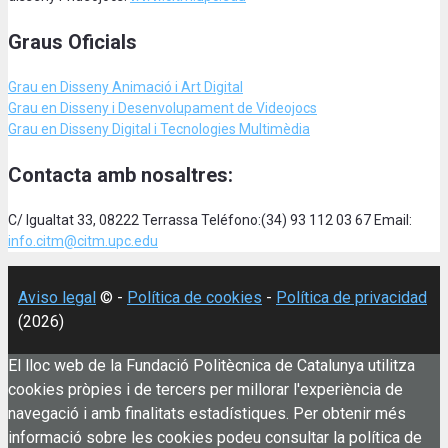
Graus Oficials
Grau en Disseny Animació
i Art Digital
Grau en Disseny i Desenvolupament de Videojocs
Grau en Disseny Digital i Tecnologies Multimèdia
Contacta amb nosaltres:
C/ Igualtat 33, 08222 Terrassa Teléfono:(34) 93 112 03 67 Email:
info.citm@citm.upc.edu
Aviso legal
© -
Política de cookies
-
Política de privacidad
(2026)
El lloc web de la Fundació Politècnica de Catalunya utilitza
cookies pròpies i de tercers per millorar l'experiència de
navegació i amb finalitats estadístiques. Per obtenir més
informació sobre les cookies podeu consultar la política de