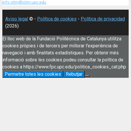
info.citm@citm.upc.edu
Aviso legal
© -
Política de cookies
-
Política de privacidad
(2026)
El lloc web de la Fundació Politècnica de Catalunya utilitza
cookies pròpies i de tercers per millorar l'experiència de
navegació i amb finalitats estadístiques. Per obtenir més
informació sobre les cookies podeu consultar la política de
cookies a https://www.fpc.upc.edu/politica_cookies_cat.php
Permetre totes les cookies
Rebutjar