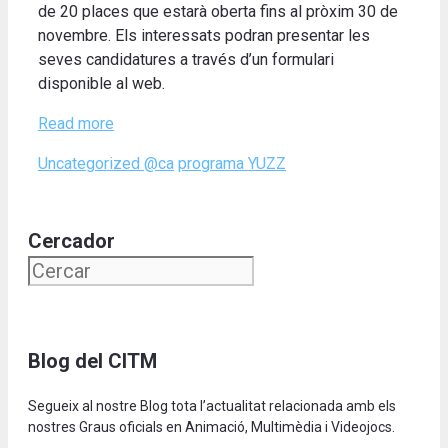
de 20 places que estarà oberta fins al pròxim 30 de
novembre. Els interessats podran presentar les
seves candidatures a través d’un formulari
disponible al web.
Read more
Categories
Tags
Uncategorized @ca
programa YUZZ
Cercador
Blog del CITM
Segueix al nostre Blog tota l’actualitat relacionada amb els
nostres Graus oficials en Animació, Multimèdia i Videojocs.