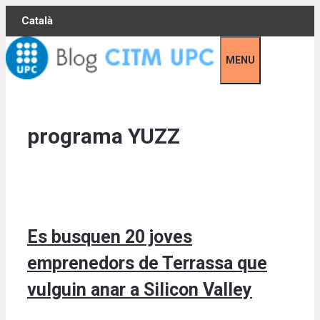
Skip
Català
to
content
MENU
programa YUZZ
Es busquen 20 joves
emprenedors de Terrassa que
vulguin anar a Silicon Valley