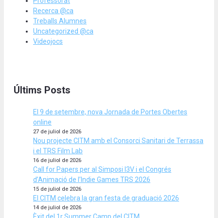
Professorat
Recerca @ca
Treballs Alumnes
Uncategorized @ca
Videojocs
Últims Posts
El 9 de setembre, nova Jornada de Portes Obertes
online
27 de juliol de 2026
Nou projecte CITM amb el Consorci Sanitari de Terrassa
i el TRS Film Lab
16 de juliol de 2026
Call for Papers per al Simposi I3V i el Congrés
d’Animació de l’Indie Games TRS 2026
15 de juliol de 2026
El CITM celebra la gran festa de graduació 2026
14 de juliol de 2026
Èxit del 1r Summer Camp del CITM