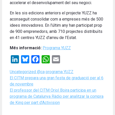
accelerar el desenvolupament del seu negoci.
En les sis edicions anteriors el projecte YUZZ ha
aconseguit consolidar com a empreses més de 500
idees innovadores. En l’últim any han participat prop
de 900 emprenedors, amb 710 projectes distribuïts
en 41 centres YUZZ d’arreu de l’Estat.
Més informació:
Programa YUZZ
LinkedIn
Bluesky
Facebook
WhatsApp
Email
Categories
Tags
Uncategorized @ca
programa YUZZ
El CITM prepara una gran festa de graduació per al 6
de novembre
El professor del CITM Oriol Boira participa en un
programa de Catalunya Ràdio per analitzar la compra
de King per part d’Activision