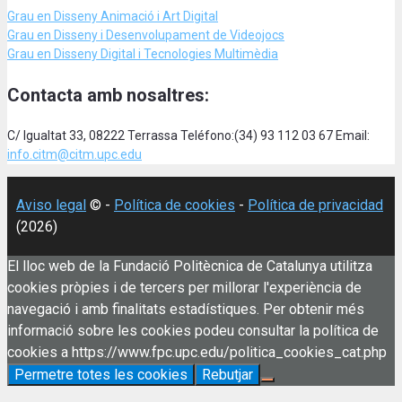
Grau en Disseny Animació
i Art Digital
Grau en Disseny i Desenvolupament de Videojocs
Grau en Disseny Digital i Tecnologies Multimèdia
Contacta amb nosaltres:
C/ Igualtat 33, 08222 Terrassa Teléfono:(34) 93 112 03 67 Email:
info.citm@citm.upc.edu
Aviso legal
© -
Política de cookies
-
Política de privacidad
(2026)
El lloc web de la Fundació Politècnica de Catalunya utilitza
cookies pròpies i de tercers per millorar l'experiència de
navegació i amb finalitats estadístiques. Per obtenir més
informació sobre les cookies podeu consultar la política de
cookies a https://www.fpc.upc.edu/politica_cookies_cat.php
Permetre totes les cookies
Rebutjar