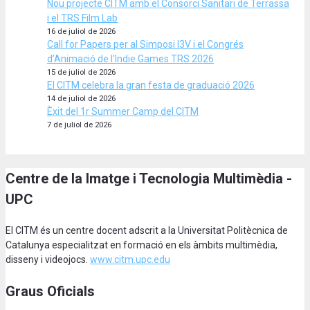
Nou projecte CITM amb el Consorci Sanitari de Terrassa
i el TRS Film Lab
16 de juliol de 2026
Call for Papers per al Simposi I3V i el Congrés
d’Animació de l’Indie Games TRS 2026
15 de juliol de 2026
El CITM celebra la gran festa de graduació 2026
14 de juliol de 2026
Èxit del 1r Summer Camp del CITM
7 de juliol de 2026
Centre de la Imatge i Tecnologia Multimèdia -
UPC
El CITM és un centre docent adscrit a la Universitat Politècnica de
Catalunya especialitzat en formació en els àmbits multimèdia,
disseny i videojocs.
www.citm.upc.edu
Graus Oficials