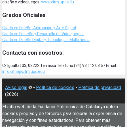
diseño y videojuegos.
www.citm.upc.edu
Grados Oficiales
Grado en Diseño, Animación
y Arte Digital
Grado en Disseño y Desarrollo de Videojuegos
Grado en Diseño Digital y Tecnologias Multimedia
Contacta con nosotros:
C/ Igualtat 33, 08222 Terrassa Teléfono:(34) 93 112 03 67 Email:
info.citm@citm.upc.edu
Aviso legal
© -
Política de cookies
-
Política de privacidad
(2026)
El sitio web de la Fundació Politècnica de Catalunya utiliza
cookies propias y de terceros para mejorar la experiencia de
navegación y con fines estadísticos. Para obtener más