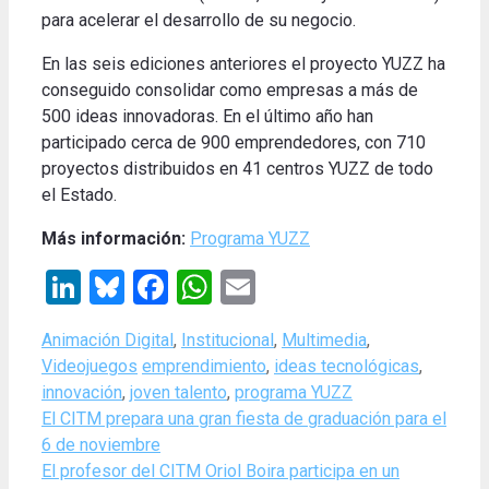
para acelerar el desarrollo de su negocio.
En las seis ediciones anteriores el proyecto YUZZ ha
conseguido consolidar como empresas a más de
500 ideas innovadoras. En el último año han
participado cerca de 900 emprendedores, con 710
proyectos distribuidos en 41 centros YUZZ de todo
el Estado.
Más información:
Programa YUZZ
LinkedIn
Bluesky
Facebook
WhatsApp
Email
Categories
Animación Digital
,
Institucional
,
Multimedia
,
Tags
Videojuegos
emprendimiento
,
ideas tecnológicas
,
innovación
,
joven talento
,
programa YUZZ
El CITM prepara una gran fiesta de graduación para el
6 de noviembre
El profesor del CITM Oriol Boira participa en un