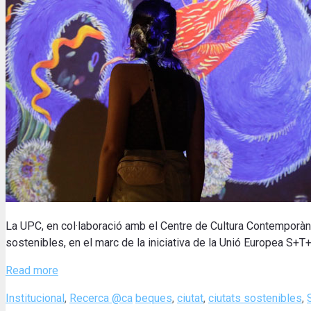
La UPC, en col·laboració amb el Centre de Cultura Contemporàn
sostenibles, en el marc de la iniciativa de la Unió Europea S+
Read more
Categories
Tags
Institucional
,
Recerca @ca
beques
,
ciutat
,
ciutats sostenibles
,