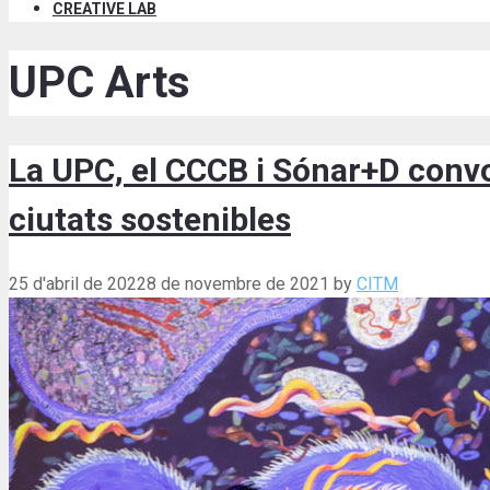
CREATIVE LAB
UPC Arts
La UPC, el CCCB i Sónar+D convo
ciutats sostenibles
25 d'abril de 2022
8 de novembre de 2021
by
CITM