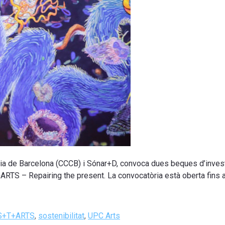
ia de Barcelona (CCCB) i Sónar+D, convoca dues beques d’investi
T+ARTS – Repairing the present. La convocatòria està oberta fins
S+T+ARTS
,
sostenibilitat
,
UPC Arts