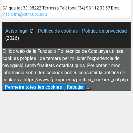
C/ Igualtat 33, 08222 Terrassa Teléfono:(34) 93 112 03 67 Email:
info.citm@citm.upc.edu
Aviso legal
© -
Política de cookies
-
Política de privacidad
(2026)
El lloc web de la Fundació Politècnica de Catalunya utilitza
cookies pròpies i de tercers per millorar l'experiència de
navegació i amb finalitats estadístiques. Per obtenir més
informació sobre les cookies podeu consultar la política de
cookies a https://www.fpc.upc.edu/politica_cookies_cat.php
Permetre totes les cookies
Rebutjar