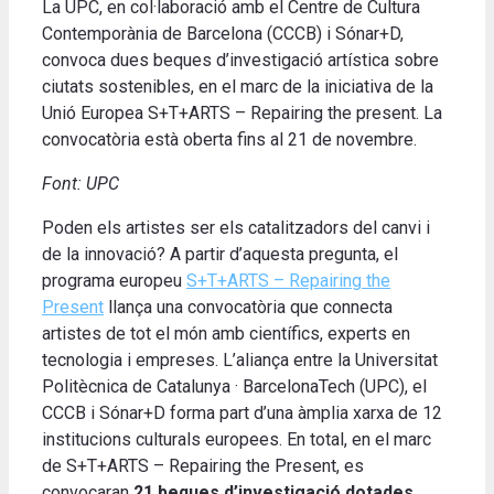
La UPC, en col·laboració amb el Centre de Cultura
Contemporània de Barcelona (CCCB) i Sónar+D,
convoca dues beques d’investigació artística sobre
ciutats sostenibles, en el marc de la iniciativa de la
Unió Europea S+T+ARTS – Repairing the present. La
convocatòria està oberta fins al 21 de novembre.
Font: UPC
Poden els artistes ser els catalitzadors del canvi i
de la innovació? A partir d’aquesta pregunta, el
programa europeu
S+T+ARTS – Repairing the
Present
llança una convocatòria que connecta
artistes de tot el món amb científics, experts en
tecnologia i empreses. L’aliança entre la Universitat
Politècnica de Catalunya · BarcelonaTech (UPC), el
CCCB i Sónar+D forma part d’una àmplia xarxa de 12
institucions culturals europees. En total, en el marc
de S+T+ARTS – Repairing the Present, es
convocaran
21 beques d’investigació dotades