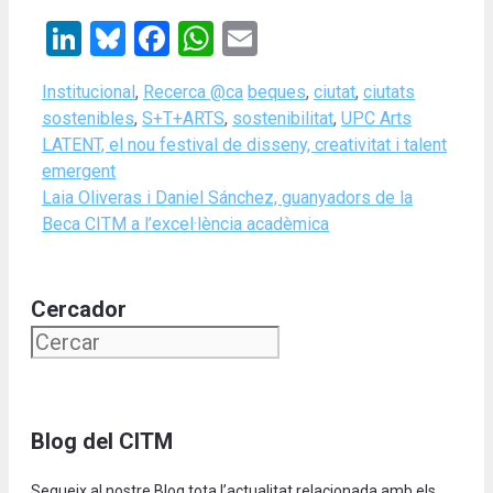
LinkedIn
Bluesky
Facebook
WhatsApp
Email
Categories
Tags
Institucional
,
Recerca @ca
beques
,
ciutat
,
ciutats
sostenibles
,
S+T+ARTS
,
sostenibilitat
,
UPC Arts
LATENT, el nou festival de disseny, creativitat i talent
emergent
Laia Oliveras i Daniel Sánchez, guanyadors de la
Beca CITM a l’excel·lència acadèmica
Cercador
Blog del CITM
Segueix al nostre Blog tota l’actualitat relacionada amb els