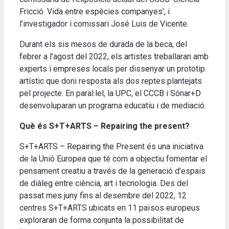
Fricció. Vida entre espècies companyes’, i
l’investigador i comissari José Luis de Vicente.
Durant els sis mesos de durada de la beca, del
febrer a l’agost del 2022, els artistes treballaran amb
experts i empreses locals per dissenyar un prototip
artístic que doni resposta als dos reptes plantejats
pel projecte. En paral·lel, la UPC, el CCCB i Sónar+D
desenvoluparan un programa educatiu i de mediació.
Què és S+T+ARTS – Repairing the present?
S+T+ARTS – Repairing the Present és una iniciativa
de la Unió Europea que té com a objectiu fomentar el
pensament creatiu a través de la generació d’espais
de diàleg entre ciència, art i tecnologia. Des del
passat mes juny fins al desembre del 2022, 12
centres S+T+ARTS ubicats en 11 països europeus
exploraran de forma conjunta la possibilitat de