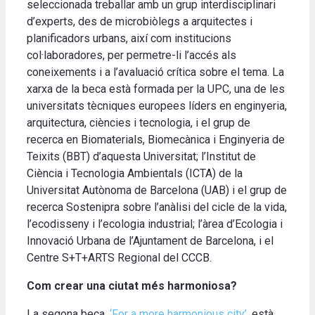
seleccionada treballar amb un grup interdisciplinari
d’experts, des de microbiòlegs a arquitectes i
planificadors urbans, així com institucions
col·laboradores, per permetre-li l’accés als
coneixements i a l’avaluació crítica sobre el tema. La
xarxa de la beca està formada per la UPC, una de les
universitats tècniques europees líders en enginyeria,
arquitectura, ciències i tecnologia, i el grup de
recerca en Biomaterials, Biomecànica i Enginyeria de
Teixits (BBT) d’aquesta Universitat; l’Institut de
Ciència i Tecnologia Ambientals (ICTA) de la
Universitat Autònoma de Barcelona (UAB) i el grup de
recerca Sostenipra sobre l’anàlisi del cicle de la vida,
l’ecodisseny i l’ecologia industrial; l’àrea d’Ecologia i
Innovació Urbana de l’Ajuntament de Barcelona, i el
Centre S+T+ARTS Regional del CCCB.
Com crear una ciutat més harmoniosa?
La segona beca,
‘For a more harmonious city’
, està