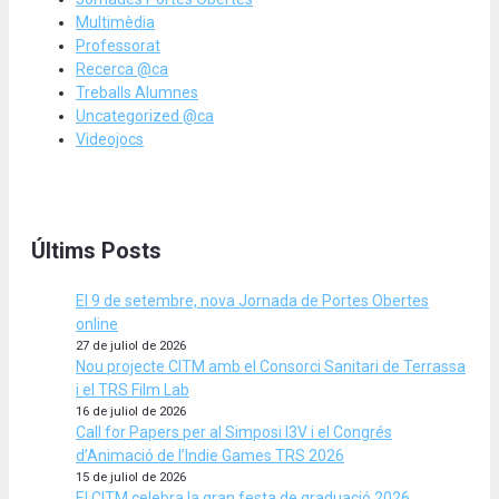
Multimèdia
Professorat
Recerca @ca
Treballs Alumnes
Uncategorized @ca
Videojocs
Últims Posts
El 9 de setembre, nova Jornada de Portes Obertes
online
27 de juliol de 2026
Nou projecte CITM amb el Consorci Sanitari de Terrassa
i el TRS Film Lab
16 de juliol de 2026
Call for Papers per al Simposi I3V i el Congrés
d’Animació de l’Indie Games TRS 2026
15 de juliol de 2026
El CITM celebra la gran festa de graduació 2026