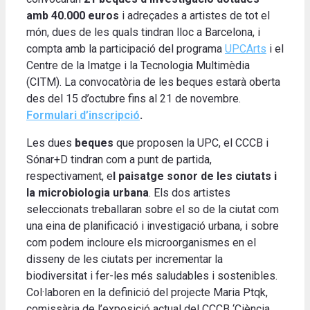
amb 40.000 euros
i adreçades a artistes de tot el
món, dues de les quals tindran lloc a Barcelona, i
compta amb la participació del programa
UPCArts
i el
Centre de la Imatge i la Tecnologia Multimèdia
(CITM). La convocatòria de les beques estarà oberta
des del 15 d’octubre fins al 21 de novembre.
Formulari d’inscripció
.
Les dues
beques
que proposen la UPC, el CCCB i
Sónar+D tindran com a punt de partida,
respectivament, e
l paisatge sonor de les ciutats i
la microbiologia urbana
. Els dos artistes
seleccionats treballaran sobre el so de la ciutat com
una eina de planificació i investigació urbana, i sobre
com podem incloure els microorganismes en el
disseny de les ciutats per incrementar la
biodiversitat i fer-les més saludables i sostenibles.
Col·laboren en la definició del projecte Maria Ptqk,
comissària de l’exposició actual del CCCB ‘Ciència