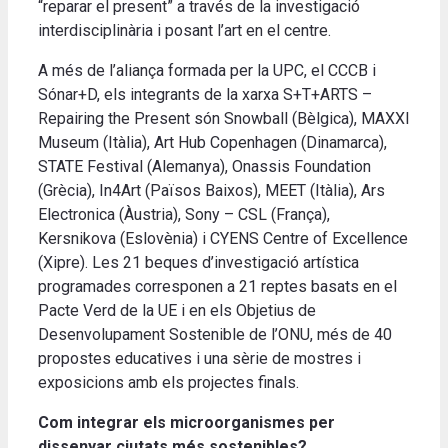
“reparar el present” a través de la investigació
interdisciplinària i posant l’art en el centre.
A més de l’aliança formada per la UPC, el CCCB i
Sónar+D, els integrants de la xarxa S+T+ARTS –
Repairing the Present són Snowball (Bèlgica), MAXXI
Museum (Itàlia), Art Hub Copenhagen (Dinamarca),
STATE Festival (Alemanya), Onassis Foundation
(Grècia), In4Art (Països Baixos), MEET (Itàlia), Ars
Electronica (Àustria), Sony – CSL (França),
Kersnikova (Eslovènia) i CYENS Centre of Excellence
(Xipre). Les 21 beques d’investigació artística
programades corresponen a 21 reptes basats en el
Pacte Verd de la UE i en els Objetius de
Desenvolupament Sostenible de l’ONU, més de 40
propostes educatives i una sèrie de mostres i
exposicions amb els projectes finals.
Com integrar els microorganismes per
dissenyar ciutats més sostenibles?