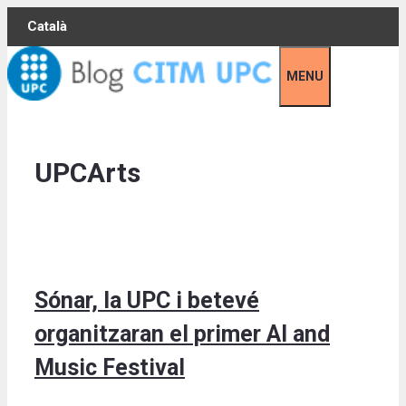
Skip
Català
to
content
MENU
UPCArts
Sónar, la UPC i betevé
organitzaran el primer AI and
Music Festival