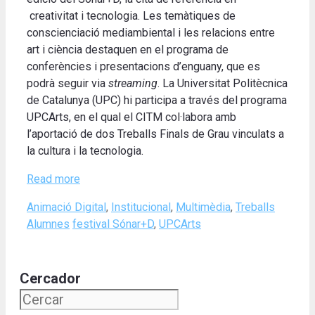
creativitat i tecnologia. Les temàtiques de
conscienciació mediambiental i les relacions entre
art i ciència destaquen en el programa de
conferències i presentacions d’enguany, que es
podrà seguir via
streaming
. La Universitat Politècnica
de Catalunya (UPC) hi participa a través del programa
UPCArts, en el qual el CITM col·labora amb
l’aportació de dos Treballs Finals de Grau vinculats a
la cultura i la tecnologia.
Read more
Categories
Animació Digital
,
Institucional
,
Multimèdia
,
Treballs
Tags
Alumnes
festival Sónar+D
,
UPCArts
Cercador