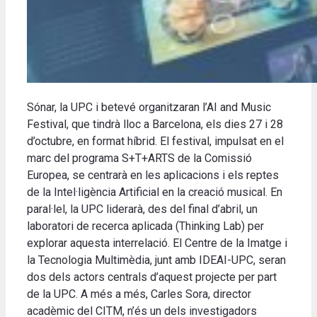
Sónar, la UPC i betevé organitzaran l’AI and Music
Festival, que tindrà lloc a Barcelona, els dies 27 i 28
d’octubre, en format híbrid. El festival, impulsat en el
marc del programa S+T+ARTS de la Comissió
Europea, se centrarà en les aplicacions i els reptes
de la Intel·ligència Artificial en la creació musical. En
paral·lel, la UPC liderarà, des del final d’abril, un
laboratori de recerca aplicada (Thinking Lab) per
explorar aquesta interrelació. El Centre de la Imatge i
la Tecnologia Multimèdia, junt amb IDEAI-UPC,
seran
dos dels
actors
centrals d’aquest
projecte
per
part
de la UPC.
A més a més, Carles Sora, director
acadèmic del CITM, n’és un dels investigadors