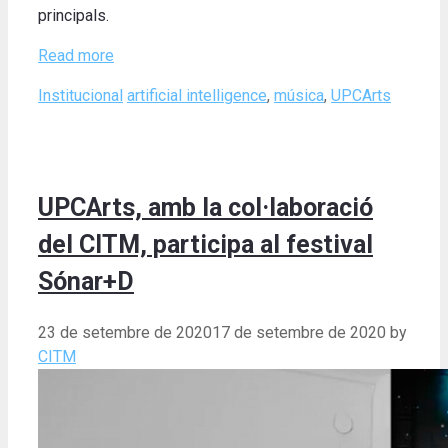
principals.
Read more
Categories
Tags
Institucional
artificial intelligence
,
música
,
UPCArts
UPCArts, amb la col·laboració
del CITM, participa al festival
Sónar+D
23 de setembre de 2020
17 de setembre de 2020
by
CITM