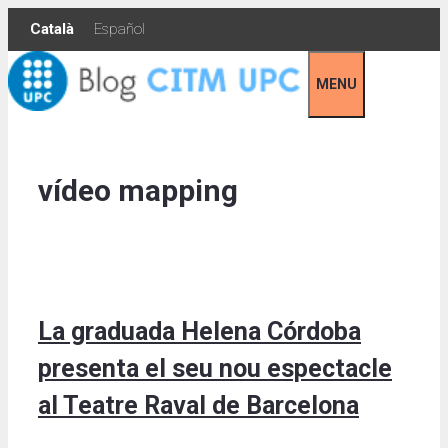
Skip
Català
Español
to
content
MENU
vídeo mapping
La graduada Helena Córdoba
presenta el seu nou espectacle
al Teatre Raval de Barcelona