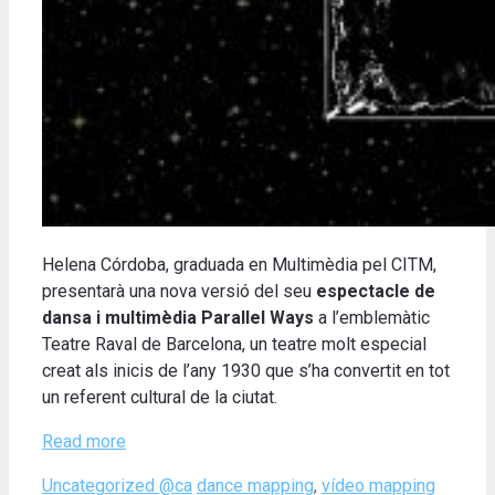
Helena Córdoba, graduada en Multimèdia pel CITM,
presentarà una nova versió del seu
espectacle de
dansa i multimèdia Parallel Ways
a l’emblemàtic
Teatre Raval de Barcelona, un teatre molt especial
creat als inicis de l’any 1930 que s’ha convertit en tot
un referent cultural de la ciutat.
Read more
Categories
Tags
Uncategorized @ca
dance mapping
,
vídeo mapping