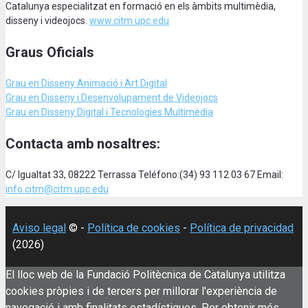
Catalunya especialitzat en formació en els àmbits multimèdia,
disseny i videojocs.
www.citm.upc.edu
Graus Oficials
Grau en Disseny Animació
i Art Digital
Grau en Disseny i Desenvolupament de Videojocs
Grau en Disseny Digital i Tecnologies Multimèdia
Contacta amb nosaltres:
C/ Igualtat 33, 08222 Terrassa Teléfono:(34) 93 112 03 67 Email:
info.citm@citm.upc.edu
Aviso legal
© -
Política de cookies
-
Política de privacidad
(2026)
El lloc web de la Fundació Politècnica de Catalunya utilitza
cookies pròpies i de tercers per millorar l'experiència de
navegació i amb finalitats estadístiques. Per obtenir més