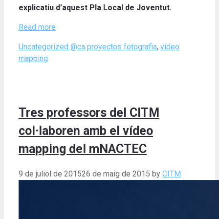
explicatiu d’aquest Pla Local de Joventut.
Read more
Categories
Tags
Uncategorized @ca
proyectos fotografia
,
vídeo
mapping
Tres professors del CITM
col·laboren amb el vídeo
mapping del mNACTEC
9 de juliol de 2015
26 de maig de 2015
by
CITM