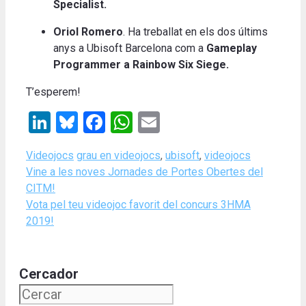
Specialist.
Oriol Romero
. Ha treballat en els dos últims
anys a Ubisoft Barcelona com a
Gameplay
Programmer a Rainbow Six Siege.
T’esperem!
LinkedIn
Bluesky
Facebook
WhatsApp
Email
Categories
Tags
Videojocs
grau en videojocs
,
ubisoft
,
videojocs
Vine a les noves Jornades de Portes Obertes del
CITM!
Vota pel teu videojoc favorit del concurs 3HMA
2019!
Cercador