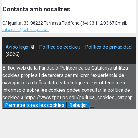
Contacta amb nosaltres:
C/ Igualtat 33, 08222 Terrassa Teléfono:(34) 93 112 03 67 Email:
info.citm@citm.upc.edu
Aviso legal
© -
Política de cookies
-
Política de privacidad
(2026)
El lloc web de la Fundació Politècnica de Catalunya utilitza
cookies pròpies i de tercers per millorar l'experiència de
navegació i amb finalitats estadístiques. Per obtenir més
informació sobre les cookies podeu consultar la política de
cookies a https://www.fpc.upc.edu/politica_cookies_cat.php
Permetre totes les cookies
Rebutjar