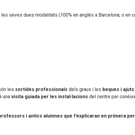
 les seves dues modalitats (100% en anglès a Barcelona; o en cat
són les
sortides professionals
dels graus i les
beques i ajuts
rà una
visita guiada per les instal·lacions
del centre per conèixer
professors i antics alumnes que t’explicaran en primera pe