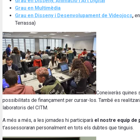
Grau en Disseny, Animació i Art Digital
Grau en Multimèdia
Grau en Disseny i Desenvolupament de Videojocs
,
en
Terrassa)
Coneixeràs quines 
possibilitats de finançament per cursar-los. També es realitza
laboratoris del CITM.
A més a més, a les jornades hi participarà
el nostre equip de 
t’assessoraran personalment en tots els dubtes que tinguis.