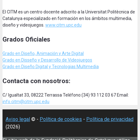
El CITM es un centro docente adscrito a la Universitat Politècnica de
Catalunya especializado en formación en los ámbitos multimedia,
diseño y videojuegos.
www.citm.upc.edu
Grados Oficiales
Grado en Diseño, Animación
y Arte Digital
Grado en Disseño y Desarrollo de Videojuegos
Grado en Diseño Digital y Tecnologias Multimedia
Contacta con nosotros:
C/ Igualtat 33, 08222 Terrassa Teléfono:(34) 93 112 03 67 Email:
info.citm@citm.upc.edu
Aviso legal
© -
Política de cookies
-
Política de privacidad
(2026)