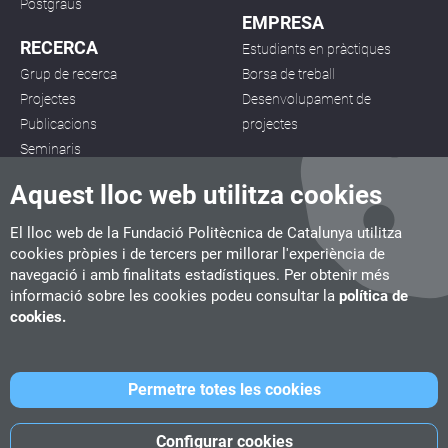
Postgraus
EMPRESA
RECERCA
Estudiants en pràctiques
Grup de recerca
Borsa de treball
Projectes
Desenvolupament de
Publicacions
projectes
Seminaris
Aquest lloc web utilitza cookies
El lloc web de la Fundació Politècnica de Catalunya utilitza
cookies pròpies i de tercers per millorar l'experiència de
navegació i amb finalitats estadístiques. Per obtenir més
CITM
informació sobre les cookies podeu consultar la
política de
C/ de la Igualtat, 33, 08222 Terrassa
cookies.
Tel. 93 112 03 67
info.citm@citm.upc.edu
Permetre totes les cookies
UPC
UPC School
UPC Videogames
Configurar cookies