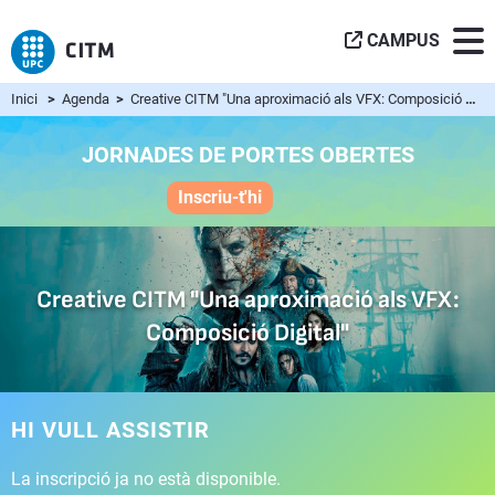
CAMPUS
Inici
>
Agenda
>
Creative CITM "Una aproximació als VFX: Composició Digital"
JORNADES DE PORTES OBERTES
Inscriu-t'hi
Creative CITM "Una aproximació als VFX:
Composició Digital"
HI VULL ASSISTIR
La inscripció ja no està disponible.