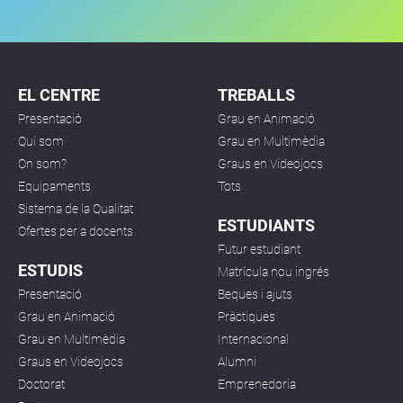
EL CENTRE
TREBALLS
Presentació
Grau en Animació
Qui som
Grau en Multimèdia
On som?
Graus en Videojocs
Equipaments
Tots
Sistema de la Qualitat
ESTUDIANTS
Ofertes per a docents
Futur estudiant
ESTUDIS
Matrícula nou ingrés
Presentació
Beques i ajuts
Grau en Animació
Pràctiques
Grau en Multimèdia
Internacional
Graus en Videojocs
Alumni
Doctorat
Emprenedoria