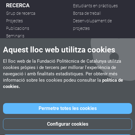
RECERCA
Estudiants en pràctiques
Grup de recerca
Borsa de treball
Projectes
Desenvolupament de
Publicacions
projectes
Seminaris
Aquest lloc web utilitza cookies
El lloc web de la Fundació Politècnica de Catalunya utilitza
cookies pròpies i de tercers per millorar l'experiència de
navegació i amb finalitats estadístiques. Per obtenir més
CITM
informació sobre les cookies podeu consultar la
política de
C/ de la Igualtat, 33, 08222 Terrassa
cookies.
Tel. 93 112 03 67
info.citm@citm.upc.edu
Permetre totes les cookies
UPC
UPC School
UPC Videogames
Configurar cookies
©
Fundació Politècnica de Catalunya
-
Avís legal
-
Política de