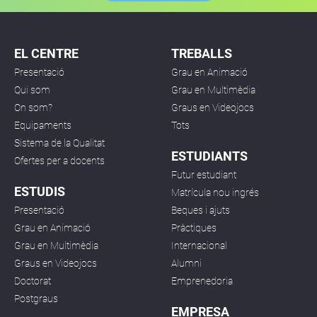
EL CENTRE
TREBALLS
Presentació
Grau en Animació
Qui som
Grau en Multimèdia
On som?
Graus en Videojocs
Equipaments
Tots
Sistema de la Qualitat
ESTUDIANTS
Ofertes per a docents
Futur estudiant
ESTUDIS
Matrícula nou ingrés
Presentació
Beques i ajuts
Grau en Animació
Pràctiques
Grau en Multimèdia
Internacional
Graus en Videojocs
Alumni
Doctorat
Emprenedoria
Postgraus
EMPRESA