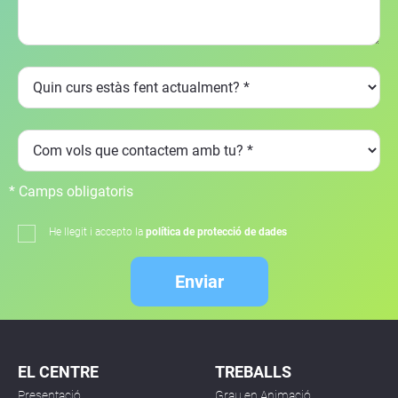
* Camps obligatoris
He llegit i accepto la
política de protecció de dades
Enviar
EL CENTRE
TREBALLS
Presentació
Grau en Animació