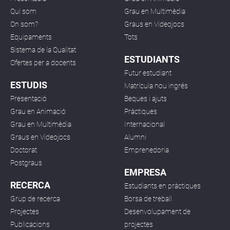
Qui som
Grau en Multimèdia
On som?
Graus en Videojocs
Equipaments
Tots
Sistema de la Qualitat
ESTUDIANTS
Ofertes per a docents
Futur estudiant
ESTUDIS
Matrícula nou ingrés
Presentació
Beques i ajuts
Grau en Animació
Pràctiques
Grau en Multimèdia
Internacional
Graus en Videojocs
Alumni
Doctorat
Emprenedoria
Postgraus
EMPRESA
RECERCA
Estudiants en pràctiques
Grup de recerca
Borsa de treball
Projectes
Desenvolupament de
Publicacions
projectes