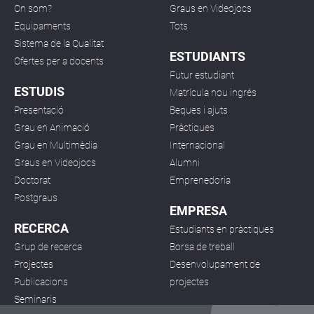
On som?
Graus en Videojocs
Equipaments
Tots
Sistema de la Qualitat
ESTUDIANTS
Ofertes per a docents
Futur estudiant
ESTUDIS
Matrícula nou ingrés
Presentació
Beques i ajuts
Grau en Animació
Pràctiques
Grau en Multimèdia
Internacional
Graus en Videojocs
Alumni
Doctorat
Emprenedoria
Postgraus
EMPRESA
RECERCA
Estudiants en pràctiques
Grup de recerca
Borsa de treball
Projectes
Desenvolupament de
Publicacions
projectes
Seminaris