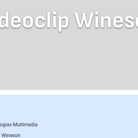
deoclip Wine
logías Multimedia
a Wineson