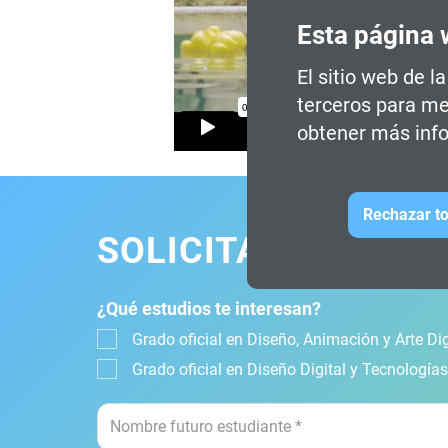
Esta página 
El sitio web de l
terceros para me
obtener más info
Rechazar to
SOLICITA INFORMA
¿Qué estudios te interesan?
Grado oficial en Diseño, Animación y Arte Dig
Grado oficial en Diseño Digital y Tecnología