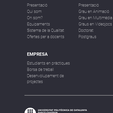
Presentació
Presentació
Qui som
Grau en Animació
On som?
Grau en Multimèdia
Equipaments
Graus en Videojocs
Sistema de la Qualitat
Doctorat
Ofertes per a docents
Postgraus
EMPRESA
Estudiants en pràctiques
Borsa de treball
Desenvolupament de
projectes