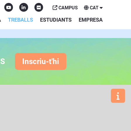
CAMPUS
CAT
A
TREBALLS
ESTUDIANTS
EMPRESA
ES
Inscriu-t'hi