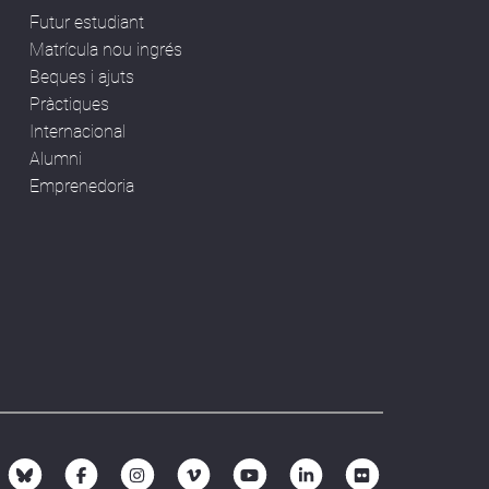
Futur estudiant
Matrícula nou ingrés
Beques i ajuts
Pràctiques
Internacional
Alumni
Emprenedoria