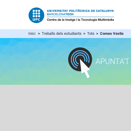
Inici
>
Treballs dels estudiants
>
Tots
> Comes Vestis
APUNTA'T 