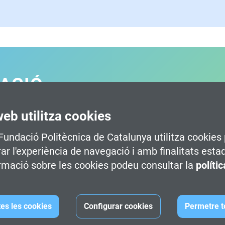
MACIÓ
web utilitza cookies
 -
Terrassa
Grau oficial en Disseny i Desenv
 Fundació Politècnica de Catalunya utilitza cookies 
 Multimèdia -
Terrassa
Grau oficial en Disseny i Desenv
rar l'experiència de navegació i amb finalitats esta
rmació sobre les cookies podeu consultar la
políti
Dat
tes les cookies
Configurar cookies
Permetre t