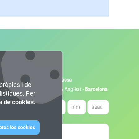
olupament de Videojocs -
Terrassa
pròpies i de
olupament de Videojocs (100% Anglès) -
Barcelona
dístiques. Per
ca de cookies.
a de naixement *
otes les cookies