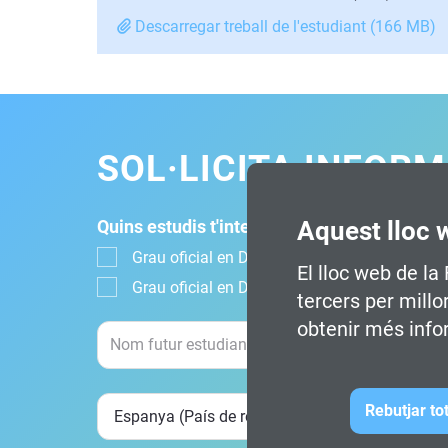
Descarregar treball de l'estudiant (166 MB)
SOL·LICITA INFOR
Aquest lloc 
Quins estudis t'interessen?
Grau oficial en Disseny, Animació i Art Digital
El lloc web de la
Grau oficial en Disseny Digital i Tecnologies
tercers per millo
obtenir més info
Rebutjar to