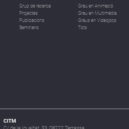
Grup de recerca
Grau en Animació
Projectes
Grau en Multimèdia
Publicacions
Graus en Videojocs
Seminaris
Tots
CITM
C/ de la Igualtat, 33, 08222 Terrassa