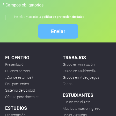
* Campos obligatorios
He leído y acepto la
política de protección de datos
Enviar
EL CENTRO
TRABAJOS
Presentación
Grado en Animación
Quienes somos
Grado en Multimedia
¿Dónde estamos?
Grados en Videojuegos
Equipamientos
Todos
Sistema de Calidad
ESTUDIANTES
Ofertas para docentes
Futuro estudiante
ESTUDIOS
Matrícula nuevo ingreso
Presentación
Becas y ayudas