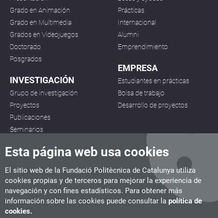
Grado en Animación
Prácticas
Grado en Multimedia
Internacional
Grados en Videojuegos
Alumni
Doctorado
Emprendimiento
Posgrados
EMPRESA
INVESTIGACIÓN
Estudiantes en prácticas
Grupo de investigación
Bolsa de trabajo
Proyectos
Desarrollo de proyectos
Publicaciones
Seminarios
Esta página web usa cookies
El sitio web de la Fundació Politècnica de Catalunya utiliza
cookies propias y de terceros para mejorar la experiencia de
navegación y con fines estadísticos. Para obtener más
CITM
información sobre las cookies puede consultar la
política de
C/ de la Igualtat, 33, 08222 Terrassa
cookies.
Tel. 93 112 03 67
info.citm@citm.upc.edu