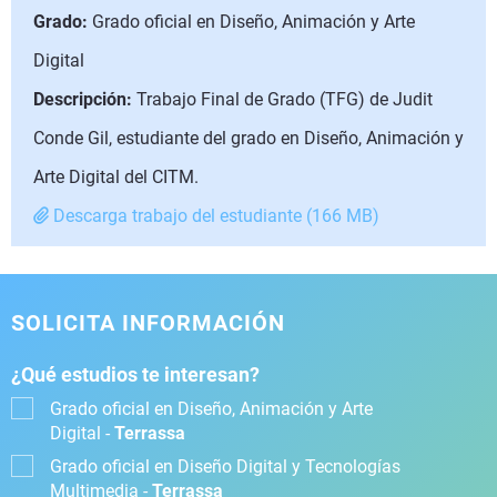
Grado:
Grado oficial en Diseño, Animación y Arte
Digital
Descripción:
Trabajo Final de Grado (TFG) de Judit
Conde Gil, estudiante del grado en Diseño, Animación y
Arte Digital del CITM.
Descarga trabajo del estudiante (166 MB)
SOLICITA INFORMACIÓN
¿Qué estudios te interesan?
Grado oficial en Diseño, Animación y Arte
Digital -
Terrassa
Grado oficial en Diseño Digital y Tecnologías
Multimedia -
Terrassa