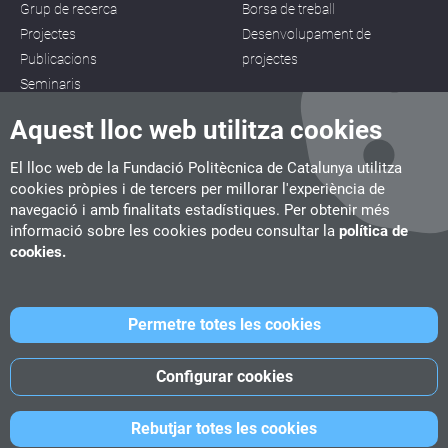
Grup de recerca
Borsa de treball
Projectes
Desenvolupament de
Publicacions
projectes
Seminaris
Aquest lloc web utilitza cookies
El lloc web de la Fundació Politècnica de Catalunya utilitza
cookies pròpies i de tercers per millorar l'experiència de
navegació i amb finalitats estadístiques. Per obtenir més
CITM
informació sobre les cookies podeu consultar la
política de
C/ de la Igualtat, 33, 08222 Terrassa
cookies.
Tel. 93 112 03 67
info.citm@citm.upc.edu
Permetre totes les cookies
UPC
UPC School
UPC Videogames
Configurar cookies
©
Fundació Politècnica de Catalunya
-
Avís legal
-
Política de
Rebutjar totes les cookies
cookies
-
Política de privacitat