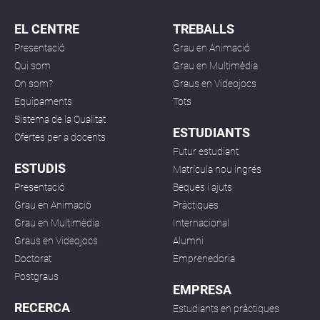
EL CENTRE
TREBALLS
Presentació
Grau en Animació
Qui som
Grau en Multimèdia
On som?
Graus en Videojocs
Equipaments
Tots
Sistema de la Qualitat
ESTUDIANTS
Ofertes per a docents
Futur estudiant
ESTUDIS
Matrícula nou ingrés
Presentació
Beques i ajuts
Grau en Animació
Pràctiques
Grau en Multimèdia
Internacional
Graus en Videojocs
Alumni
Doctorat
Emprenedoria
Postgraus
EMPRESA
RECERCA
Estudiants en pràctiques