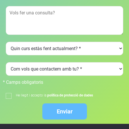
* Camps obligatoris
He llegit i accepto la
política de protecció de dades
Enviar