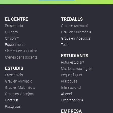
EL CENTRE
TREBALLS
Presentació
Grau en Animació
Qui som
Grau en Multimèdia
On som?
Graus en Videojocs
Equipaments
Tots
Sistema de la Qualitat
ESTUDIANTS
Ofertes per a docents
Futur estudiant
ESTUDIS
Matrícula nou ingrés
Presentació
Beques i ajuts
Grau en Animació
Pràctiques
Grau en Multimèdia
Internacional
Graus en Videojocs
Alumni
Doctorat
Emprenedoria
Postgraus
EMPRESA