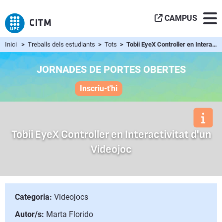
CAMPUS
Inici
>
Treballs dels estudiants
>
Tots
> Tobii EyeX Controller en Interactivitat d'un Videojoc
JORNADES DE PORTES OBERTES
Inscriu-t'hi
Tobii EyeX Controller en Interactivitat d'un
Videojoc
Categoria:
Videojocs
Autor/s:
Marta Florido