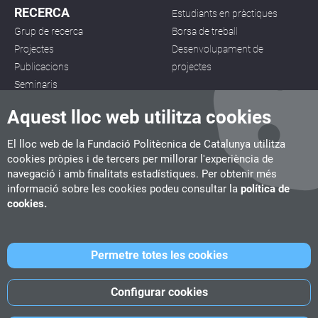
RECERCA
Estudiants en pràctiques
Grup de recerca
Borsa de treball
Projectes
Desenvolupament de
Publicacions
projectes
Seminaris
Aquest lloc web utilitza cookies
El lloc web de la Fundació Politècnica de Catalunya utilitza
cookies pròpies i de tercers per millorar l'experiència de
navegació i amb finalitats estadístiques. Per obtenir més
CITM
informació sobre les cookies podeu consultar la
política de
C/ de la Igualtat, 33, 08222 Terrassa
cookies.
Tel. 93 112 03 67
info.citm@citm.upc.edu
Permetre totes les cookies
UPC
UPC School
UPC Videogames
Configurar cookies
©
Fundació Politècnica de Catalunya
-
Avís legal
-
Política de