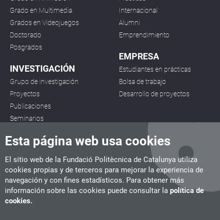
Grado en Multimedia
Internacional
Grados en Videojuegos
Alumni
Doctorado
Emprendimiento
Posgrados
EMPRESA
INVESTIGACIÓN
Estudiantes en prácticas
Grupo de investigación
Bolsa de trabajo
Proyectos
Desarrollo de proyectos
Publicaciones
Seminarios
Esta página web usa cookies
El sitio web de la Fundació Politècnica de Catalunya utiliza
cookies propias y de terceros para mejorar la experiencia de
navegación y con fines estadísticos. Para obtener más
CITM
información sobre las cookies puede consultar la
política de
C/ de la Igualtat, 33, 08222 Terrassa
cookies.
Tel. 93 112 03 67
info.citm@citm.upc.edu