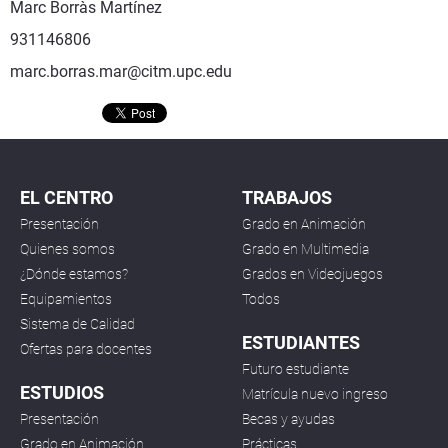
Marc Borràs Martínez
931146806
marc.borras.mar@citm.upc.edu
EL CENTRO
TRABAJOS
Presentación
Grado en Animación
Quienes somos
Grado en Multimedia
¿Dónde estamos?
Grados en Videojuegos
Equipamientos
Todos
Sistema de Calidad
ESTUDIANTES
Ofertas para docentes
Futuro estudiante
ESTUDIOS
Matrícula nuevo ingreso
Presentación
Becas y ayudas
Grado en Animación
Prácticas