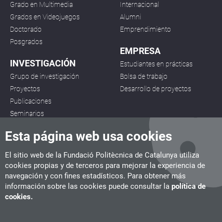
Grado en Multimedia
Internacional
Grados en Videojuegos
Alumni
Doctorado
Emprendimiento
Posgrados
EMPRESA
INVESTIGACIÓN
Estudiantes en prácticas
Grupo de investigación
Bolsa de trabajo
Proyectos
Desarrollo de proyectos
Publicaciones
Seminarios
Esta página web usa cookies
El sitio web de la Fundació Politècnica de Catalunya utiliza
cookies propias y de terceros para mejorar la experiencia de
navegación y con fines estadísticos. Para obtener más
CITM
información sobre las cookies puede consultar la
política de
C/ de la Igualtat, 33, 08222 Terrassa
cookies.
Tel. 93 112 03 67
info.citm@citm.upc.edu