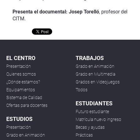
Presenta el documental: Josep Torelló
, profesor del
CITM.
EL CENTRO
TRABAJOS
Presentación
Grado en Animación
Quienes somos
Grado en Multimedia
¿Dónde estamos?
Grados en Videojuegos
Equipamientos
Todos
Sistema de Calidad
ESTUDIANTES
Ofertas para docentes
Futuro estudiante
ESTUDIOS
Matrícula nuevo ingreso
Presentación
Becas y ayudas
Grado en Animación
Prácticas