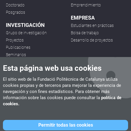
Doctorado
Emprendimiento
Posgrados
EMPRESA
INVESTIGACIÓN
Estudiantes en prácticas
Grupo de investigación
Bolsa de trabajo
Proyectos
Desarrollo de proyectos
Publicaciones
Seminarios
Esta página web usa cookies
El sitio web de la Fundació Politècnica de Catalunya utiliza
cookies propias y de terceros para mejorar la experiencia de
navegación y con fines estadísticos. Para obtener más
CITM
información sobre las cookies puede consultar la
política de
C/ de la Igualtat, 33, 08222 Terrassa
cookies.
Tel. 93 112 03 67
info.citm@citm.upc.edu
Permitir todas las cookies