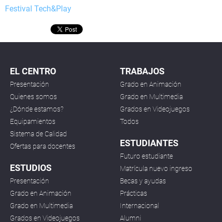
Festival Tech&Play
EL CENTRO
TRABAJOS
Presentación
Grado en Animación
Quienes somos
Grado en Multimedia
¿Dónde estamos?
Grados en Videojuegos
Equipamientos
Todos
Sistema de Calidad
ESTUDIANTES
Ofertas para docentes
Futuro estudiante
ESTUDIOS
Matrícula nuevo ingreso
Presentación
Becas y ayudas
Grado en Animación
Prácticas
Grado en Multimedia
Internacional
Grados en Videojuegos
Alumni