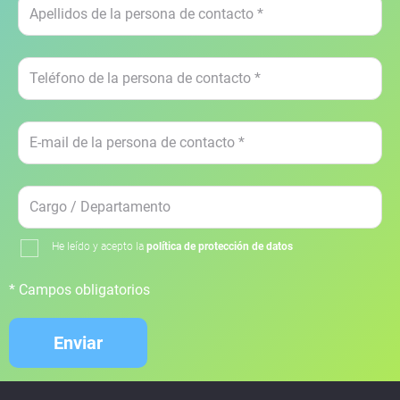
He leído y acepto la
política de protección de datos
* Campos obligatorios
Enviar