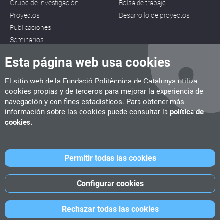
Grupo de investigación
Bolsa de trabajo
Proyectos
Desarrollo de proyectos
Publicaciones
Seminarios
Esta página web usa cookies
El sitio web de la Fundació Politècnica de Catalunya utiliza
cookies propias y de terceros para mejorar la experiencia de
navegación y con fines estadísticos. Para obtener más
CITM
información sobre las cookies puede consultar la
política de
C/ de la Igualtat, 33, 08222 Terrassa
cookies.
Tel. 93 112 03 67
info.citm@citm.upc.edu
Permitir todas las cookies
UPC
UPC School
UPC Videogames
Configurar cookies
©
Fundació Politècnica de Catalunya
-
Avíso legal
-
Política de
Rechazar todas las cookies
cookies
-
Política de privacidad