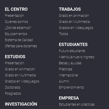
EL CENTRO
TRABAJOS
Presentación
Grado en Animación
Quienes somos
Grado en Multimedia
¿Dónde estamos?
Grados en Videojuegos
Equipamientos
Todos
Sistema de Calidad
ESTUDIANTES
Ofertas para docentes
Futuro estudiante
ESTUDIOS
Matrícula nuevo ingreso
Presentación
Becas y ayudas
Grado en Animación
Prácticas
Grado en Multimedia
Internacional
Grados en Videojuegos
Alumni
Doctorado
Emprendimiento
Posgrados
EMPRESA
INVESTIGACIÓN
Estudiantes en prácticas