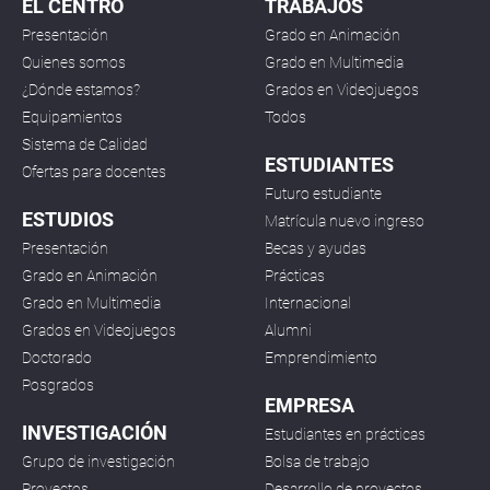
EL CENTRO
TRABAJOS
Presentación
Grado en Animación
Quienes somos
Grado en Multimedia
¿Dónde estamos?
Grados en Videojuegos
Equipamientos
Todos
Sistema de Calidad
ESTUDIANTES
Ofertas para docentes
Futuro estudiante
ESTUDIOS
Matrícula nuevo ingreso
Presentación
Becas y ayudas
Grado en Animación
Prácticas
Grado en Multimedia
Internacional
Grados en Videojuegos
Alumni
Doctorado
Emprendimiento
Posgrados
EMPRESA
INVESTIGACIÓN
Estudiantes en prácticas
Grupo de investigación
Bolsa de trabajo
Proyectos
Desarrollo de proyectos