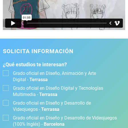
SOLICITA INFORMACIÓN
¿Qué estudios te interesan?
Grado oficial en Diseño, Animación y Arte
Digital -
Terrassa
Grado oficial en Diseño Digital y Tecnologías
Multimedia -
Terrassa
Grado oficial en Diseño y Desarrollo de
Videojuegos -
Terrassa
Grado oficial en Diseño y Desarrollo de Videojuegos
(100% Inglés) -
Barcelona