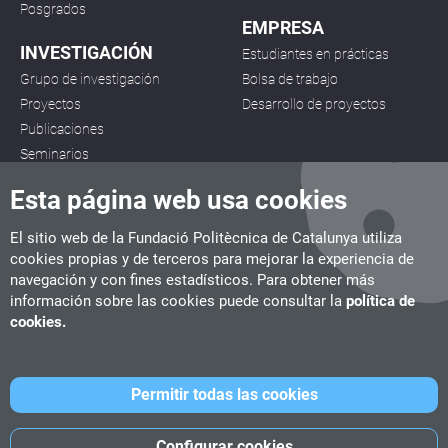
Posgrados
EMPRESA
INVESTIGACIÓN
Estudiantes en prácticas
Grupo de investigación
Bolsa de trabajo
Proyectos
Desarrollo de proyectos
Publicaciones
Seminarios
Esta página web usa cookies
El sitio web de la Fundació Politècnica de Catalunya utiliza
cookies propias y de terceros para mejorar la experiencia de
navegación y con fines estadísticos. Para obtener más
CITM
información sobre las cookies puede consultar la
política de
C/ de la Igualtat, 33, 08222 Terrassa
cookies.
Tel. 93 112 03 67
info.citm@citm.upc.edu
Permitir todas las cookies
UPC
UPC School
UPC Videogames
Configurar cookies