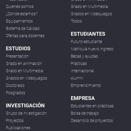
Quienes somos
Grado en Multimedia
¿Dónde estamos?
Grados en Videojuegos
Equipamientos
Todos
Sistema de Calidad
ESTUDIANTES
Ofertas para docentes
Futuro estudiante
ESTUDIOS
Matrícula nuevo ingreso
Presentación
Becas y ayudas
Grado en Animación
Prácticas
Grado en Multimedia
Internacional
Grados en Videojuegos
Alumni
Doctorado
Emprendimiento
Posgrados
EMPRESA
INVESTIGACIÓN
Estudiantes en prácticas
Grupo de investigación
Bolsa de trabajo
Proyectos
Desarrollo de proyectos
Publicaciones