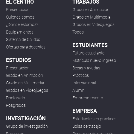
EL CENTRO
TRABAJOS
Presentación
Grado en Animación
Quienes somos
Grado en Multimedia
¿Dónde estamos?
Grados en Videojuegos
Equipamientos
Todos
Sistema de Calidad
ESTUDIANTES
Ofertas para docentes
Futuro estudiante
ESTUDIOS
Matrícula nuevo ingreso
Presentación
Becas y ayudas
Grado en Animación
Prácticas
Grado en Multimedia
Internacional
Grados en Videojuegos
Alumni
Doctorado
Emprendimiento
Posgrados
EMPRESA
INVESTIGACIÓN
Estudiantes en prácticas
Grupo de investigación
Bolsa de trabajo
Proyectos
Desarrollo de proyectos