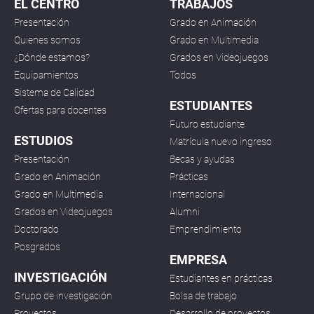
EL CENTRO
TRABAJOS
Presentación
Grado en Animación
Quienes somos
Grado en Multimedia
¿Dónde estamos?
Grados en Videojuegos
Equipamientos
Todos
Sistema de Calidad
ESTUDIANTES
Ofertas para docentes
Futuro estudiante
ESTUDIOS
Matrícula nuevo ingreso
Presentación
Becas y ayudas
Grado en Animación
Prácticas
Grado en Multimedia
Internacional
Grados en Videojuegos
Alumni
Doctorado
Emprendimiento
Posgrados
EMPRESA
INVESTIGACIÓN
Estudiantes en prácticas
Grupo de investigación
Bolsa de trabajo
Proyectos
Desarrollo de proyectos