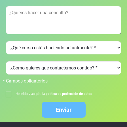
* Campos obligatorios
He leído y acepto la
política de protección de datos
Enviar