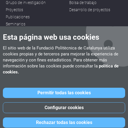
Grupo de investigación
Bolsa de trabajo
Proyectos
Desarrollo de proyectos
Publicaciones
Seminarios
Esta página web usa cookies
El sitio web de la Fundació Politècnica de Catalunya utiliza
cookies propias y de terceros para mejorar la experiencia de
navegación y con fines estadísticos. Para obtener más
CITM
información sobre las cookies puede consultar la
política de
C/ de la Igualtat, 33, 08222 Terrassa
cookies.
Tel. 93 112 03 67
info.citm@citm.upc.edu
Permitir todas las cookies
UPC
UPC School
UPC Videogames
Configurar cookies
©
Fundació Politècnica de Catalunya
-
Avíso legal
-
Política de
Rechazar todas las cookies
cookies
-
Política de privacidad