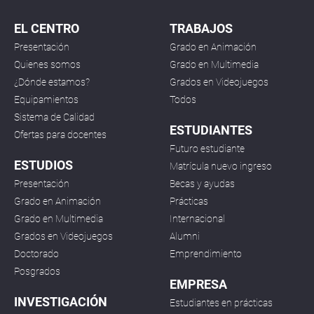
EL CENTRO
TRABAJOS
Presentación
Grado en Animación
Quienes somos
Grado en Multimedia
¿Dónde estamos?
Grados en Videojuegos
Equipamientos
Todos
Sistema de Calidad
ESTUDIANTES
Ofertas para docentes
Futuro estudiante
ESTUDIOS
Matrícula nuevo ingreso
Presentación
Becas y ayudas
Grado en Animación
Prácticas
Grado en Multimedia
Internacional
Grados en Videojuegos
Alumni
Doctorado
Emprendimiento
Posgrados
EMPRESA
INVESTIGACIÓN
Estudiantes en prácticas