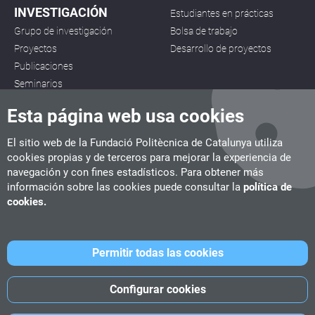
INVESTIGACIÓN
Estudiantes en prácticas
Grupo de investigación
Bolsa de trabajo
Proyectos
Desarrollo de proyectos
Publicaciones
Seminarios
Esta página web usa cookies
El sitio web de la Fundació Politècnica de Catalunya utiliza
cookies propias y de terceros para mejorar la experiencia de
navegación y con fines estadísticos. Para obtener más
CITM
información sobre las cookies puede consultar la
política de
C/ de la Igualtat, 33, 08222 Terrassa
cookies.
Tel. 93 112 03 67
info.citm@citm.upc.edu
Permitir todas las cookies
UPC
UPC School
UPC Videogames
Configurar cookies
©
Fundació Politècnica de Catalunya
-
Avíso legal
-
Política de