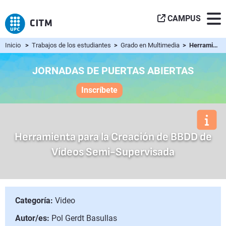
CAMPUS
Inicio
>
Trabajos de los estudiantes
>
Grado en Multimedia
> Herramienta para la Creación de BBDD de Vídeos Semi-Super...
JORNADAS DE PUERTAS ABIERTAS
Inscríbete
Herramienta para la Creación de BBDD de
Vídeos Semi-Supervisada
Categoría:
Video
Autor/es:
Pol Gerdt Basullas