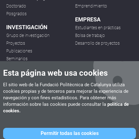
Doctorado
Emprendimiento
Posgrados
EMPRESA
INVESTIGACIÓN
Estudiantes en prácticas
Grupo de investigación
Bolsa de trabajo
Proyectos
Desarrollo de proyectos
Publicaciones
Seminarios
Esta página web usa cookies
El sitio web de la Fundació Politècnica de Catalunya utiliza
cookies propias y de terceros para mejorar la experiencia de
navegación y con fines estadísticos. Para obtener más
CITM
información sobre las cookies puede consultar la
política de
C/ de la Igualtat, 33, 08222 Terrassa
cookies.
Tel. 93 112 03 67
info.citm@citm.upc.edu
Permitir todas las cookies