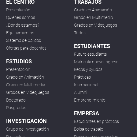
EL CENTRO
TRABAJOS
Presentación
Grado en Animación
Quienes somos
Grado en Multimedia
¿Dónde estamos?
Grados en Videojuegos
Equipamientos
Todos
Sistema de Calidad
ESTUDIANTES
Ofertas para docentes
Futuro estudiante
ESTUDIOS
Matrícula nuevo ingreso
Presentación
Becas y ayudas
Grado en Animación
Prácticas
Grado en Multimedia
Internacional
Grados en Videojuegos
Alumni
Doctorado
Emprendimiento
Posgrados
EMPRESA
INVESTIGACIÓN
Estudiantes en prácticas
Grupo de investigación
Bolsa de trabajo
Proyectos
Desarrollo de proyectos