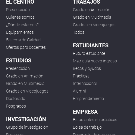
EL CENTRO
TRABAJOS
Presentación
Grado en Animación
Quienes somos
Grado en Multimedia
¿Dónde estamos?
Grados en Videojuegos
Equipamientos
Todos
Sistema de Calidad
ESTUDIANTES
Ofertas para docentes
Futuro estudiante
ESTUDIOS
Matrícula nuevo ingreso
Presentación
Becas y ayudas
Grado en Animación
Prácticas
Grado en Multimedia
Internacional
Grados en Videojuegos
Alumni
Doctorado
Emprendimiento
Posgrados
EMPRESA
INVESTIGACIÓN
Estudiantes en prácticas
Grupo de investigación
Bolsa de trabajo
Proyectos
Desarrollo de proyectos