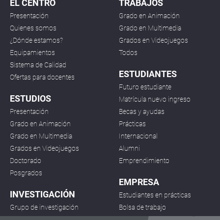
EL CENTRO
TRABAJOS
Presentación
Grado en Animación
Quienes somos
Grado en Multimedia
¿Dónde estamos?
Grados en Videojuegos
Equipamientos
Todos
Sistema de Calidad
ESTUDIANTES
Ofertas para docentes
Futuro estudiante
ESTUDIOS
Matrícula nuevo ingreso
Presentación
Becas y ayudas
Grado en Animación
Prácticas
Grado en Multimedia
Internacional
Grados en Videojuegos
Alumni
Doctorado
Emprendimiento
Posgrados
EMPRESA
INVESTIGACIÓN
Estudiantes en prácticas
Grupo de investigación
Bolsa de trabajo
Proyectos
Desarrollo de proyectos