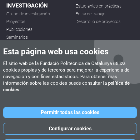
INVESTIGACIÓN
Estudiantes en prácticas
Grupo de investigación
Bolsa de trabajo
Proyectos
Desarrollo de proyectos
Publicaciones
Seminarios
Esta página web usa cookies
El sitio web de la Fundació Politècnica de Catalunya utiliza
cookies propias y de terceros para mejorar la experiencia de
navegación y con fines estadísticos. Para obtener más
CITM
información sobre las cookies puede consultar la
política de
C/ de la Igualtat, 33, 08222 Terrassa
cookies.
Tel. 93 112 03 67
info.citm@citm.upc.edu
Permitir todas las cookies
UPC
UPC School
UPC Videogames
Configurar cookies
©
Fundació Politècnica de Catalunya
-
Avíso legal
-
Política de