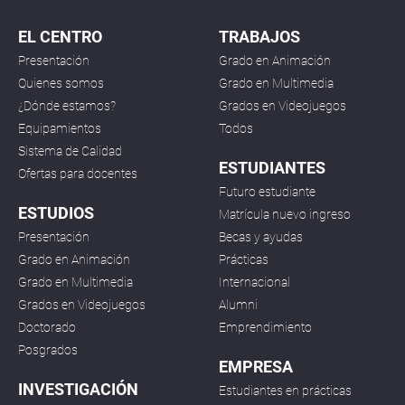
EL CENTRO
TRABAJOS
Presentación
Grado en Animación
Quienes somos
Grado en Multimedia
¿Dónde estamos?
Grados en Videojuegos
Equipamientos
Todos
Sistema de Calidad
ESTUDIANTES
Ofertas para docentes
Futuro estudiante
ESTUDIOS
Matrícula nuevo ingreso
Presentación
Becas y ayudas
Grado en Animación
Prácticas
Grado en Multimedia
Internacional
Grados en Videojuegos
Alumni
Doctorado
Emprendimiento
Posgrados
EMPRESA
INVESTIGACIÓN
Estudiantes en prácticas