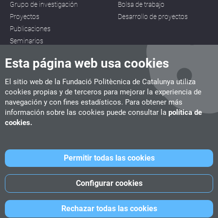
Grupo de investigación
Bolsa de trabajo
Proyectos
Desarrollo de proyectos
Publicaciones
Seminarios
Esta página web usa cookies
El sitio web de la Fundació Politècnica de Catalunya utiliza
cookies propias y de terceros para mejorar la experiencia de
navegación y con fines estadísticos. Para obtener más
CITM
información sobre las cookies puede consultar la
política de
C/ de la Igualtat, 33, 08222 Terrassa
cookies.
Tel. 93 112 03 67
info.citm@citm.upc.edu
Permitir todas las cookies
UPC
UPC School
UPC Videogames
Configurar cookies
©
Fundació Politècnica de Catalunya
-
Avíso legal
-
Política de
Rechazar todas las cookies
cookies
-
Política de privacidad