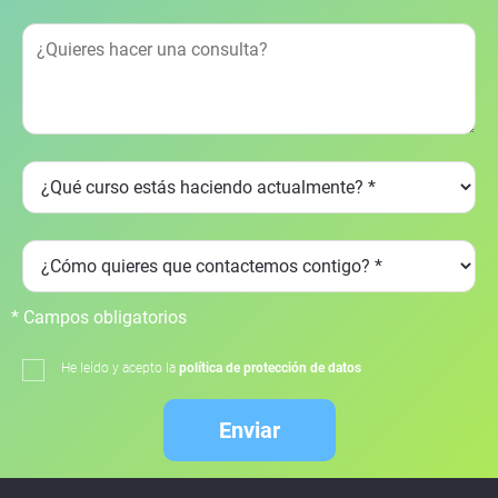
* Campos obligatorios
He leído y acepto la
política de protección de datos
Enviar