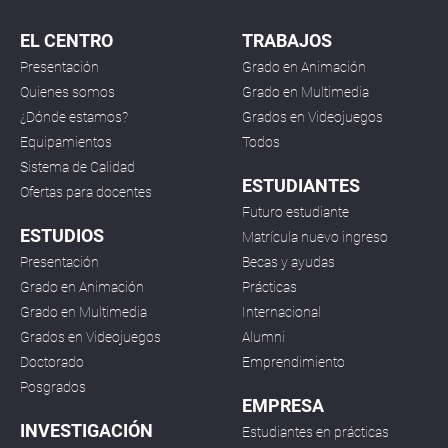
EL CENTRO
TRABAJOS
Presentación
Grado en Animación
Quienes somos
Grado en Multimedia
¿Dónde estamos?
Grados en Videojuegos
Equipamientos
Todos
Sistema de Calidad
ESTUDIANTES
Ofertas para docentes
Futuro estudiante
ESTUDIOS
Matrícula nuevo ingreso
Presentación
Becas y ayudas
Grado en Animación
Prácticas
Grado en Multimedia
Internacional
Grados en Videojuegos
Alumni
Doctorado
Emprendimiento
Posgrados
EMPRESA
INVESTIGACIÓN
Estudiantes en prácticas