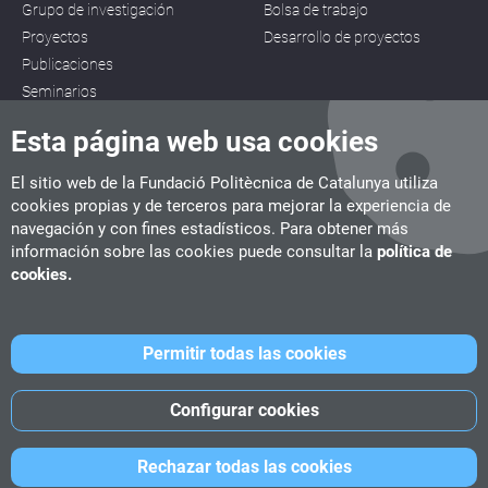
Grupo de investigación
Bolsa de trabajo
Proyectos
Desarrollo de proyectos
Publicaciones
Seminarios
Esta página web usa cookies
El sitio web de la Fundació Politècnica de Catalunya utiliza
cookies propias y de terceros para mejorar la experiencia de
navegación y con fines estadísticos. Para obtener más
CITM
información sobre las cookies puede consultar la
política de
C/ de la Igualtat, 33, 08222 Terrassa
cookies.
Tel. 93 112 03 67
info.citm@citm.upc.edu
Permitir todas las cookies
UPC
UPC School
UPC Videogames
Configurar cookies
©
Fundació Politècnica de Catalunya
-
Avíso legal
-
Política de
Rechazar todas las cookies
cookies
-
Política de privacidad