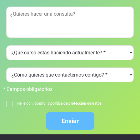
* Campos obligatorios
He leído y acepto la
política de protección de datos
Enviar