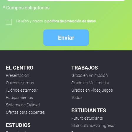
* Campos obligatorios
He leído y acepto la
política de protección de datos
Enviar
EL CENTRO
TRABAJOS
Presentación
Grado en Animación
Quienes somos
Grado en Multimedia
¿Dónde estamos?
Grados en Videojuegos
Equipamientos
Todos
Sistema de Calidad
ESTUDIANTES
Ofertas para docentes
Futuro estudiante
ESTUDIOS
Matrícula nuevo ingreso