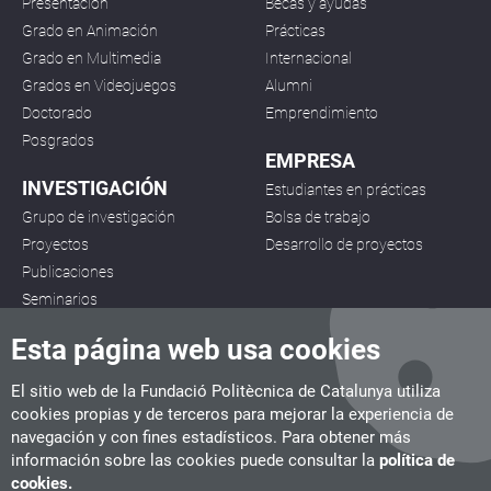
Presentación
Becas y ayudas
Grado en Animación
Prácticas
Grado en Multimedia
Internacional
Grados en Videojuegos
Alumni
Doctorado
Emprendimiento
Posgrados
EMPRESA
INVESTIGACIÓN
Estudiantes en prácticas
Grupo de investigación
Bolsa de trabajo
Proyectos
Desarrollo de proyectos
Publicaciones
Seminarios
Esta página web usa cookies
El sitio web de la Fundació Politècnica de Catalunya utiliza
cookies propias y de terceros para mejorar la experiencia de
navegación y con fines estadísticos. Para obtener más
CITM
información sobre las cookies puede consultar la
política de
C/ de la Igualtat, 33, 08222 Terrassa
cookies.
Tel. 93 112 03 67
info.citm@citm.upc.edu