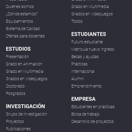
Quienes somos
Grado en Multimedia
¿Dónde estamos?
Grados en Videojuegos
Equipamientos
Todos
Sistema de Calidad
ESTUDIANTES
Ofertas para docentes
Futuro estudiante
ESTUDIOS
Matrícula nuevo ingreso
Presentación
Becas y ayudas
Grado en Animación
Prácticas
Grado en Multimedia
Internacional
Grados en Videojuegos
Alumni
Doctorado
Emprendimiento
Posgrados
EMPRESA
INVESTIGACIÓN
Estudiantes en prácticas
Grupo de investigación
Bolsa de trabajo
Proyectos
Desarrollo de proyectos
Publicaciones