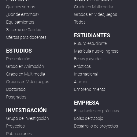
Quienes somos
Grado en Multimedia
¿Dónde estamos?
Grados en Videojuegos
Equipamientos
Todos
Sistema de Calidad
ESTUDIANTES
Ofertas para docentes
Futuro estudiante
ESTUDIOS
Matrícula nuevo ingreso
Presentación
Becas y ayudas
Grado en Animación
Prácticas
Grado en Multimedia
Internacional
Grados en Videojuegos
Alumni
Doctorado
Emprendimiento
Posgrados
EMPRESA
INVESTIGACIÓN
Estudiantes en prácticas
Grupo de investigación
Bolsa de trabajo
Proyectos
Desarrollo de proyectos
Publicaciones