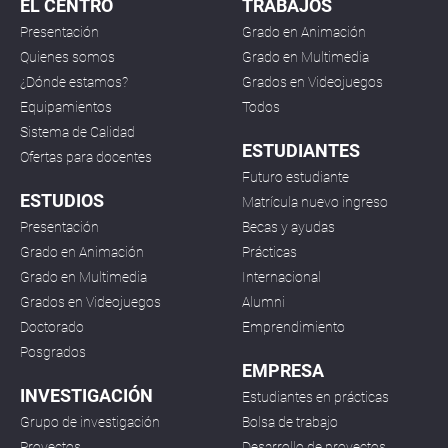
EL CENTRO
TRABAJOS
Presentación
Grado en Animación
Quienes somos
Grado en Multimedia
¿Dónde estamos?
Grados en Videojuegos
Equipamientos
Todos
Sistema de Calidad
ESTUDIANTES
Ofertas para docentes
Futuro estudiante
ESTUDIOS
Matrícula nuevo ingreso
Presentación
Becas y ayudas
Grado en Animación
Prácticas
Grado en Multimedia
Internacional
Grados en Videojuegos
Alumni
Doctorado
Emprendimiento
Posgrados
EMPRESA
INVESTIGACIÓN
Estudiantes en prácticas
Grupo de investigación
Bolsa de trabajo
Proyectos
Desarrollo de proyectos