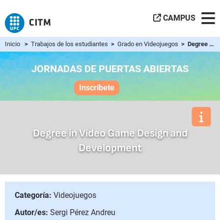
CAMPUS
Inicio
>
Trabajos de los estudiantes
>
Grado en Videojuegos
> Degree in Video Game Design and Development
JORNADAS DE PUERTAS ABIERTAS
Inscríbete
Degree in Video Game Design and
Development
Categoría:
Videojuegos
Autor/es:
Sergi Pérez Andreu