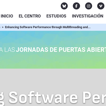
INICIO
EL CENTRO
ESTUDIOS
INVESTIGACIÓN
s
> Enhancing Software Performance through Multithreading and...
A LAS
JORNADAS DE PUERTAS ABIER
g Software Pe